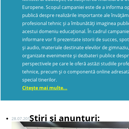
Europene. Scopul campaniei este de a informa op
publică despre realizările importante ale învățăm
profesional tehnic și a îmbunătăți imaginea publi
acestui domeniu educațional. În cadrul campanie
informare vor fi prezentate istorii de succes, spo
și audio, materiale destinate elevilor de gimnaziu,
organizate evenimente și dezbateri publice desp
perspectivele pe care le oferă astăzi studiile prof
tehnice, precum și o componentă online adresată
special tinerilor.
Citeşte mai multe...
Știri și anunțuri:
28.07.2017