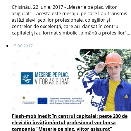
Chișinău, 22 iunie, 2017 - „Meserie pe plac, viitor
asigurat” – acesta este mesajul pe care l-au transmis
astăzi elevii școlilor profesionale, colegiilor și
centrelor de excelență, care au dansat în centrul
capitalei și au format simbolic „o mână a profesiilor”...
15.06.2017
Flash-mob inedit în centrul capitalei: peste 200 de
elevi din învățământul profesional vor lansa
campania “Meserie pe plac, viitor asigurat”