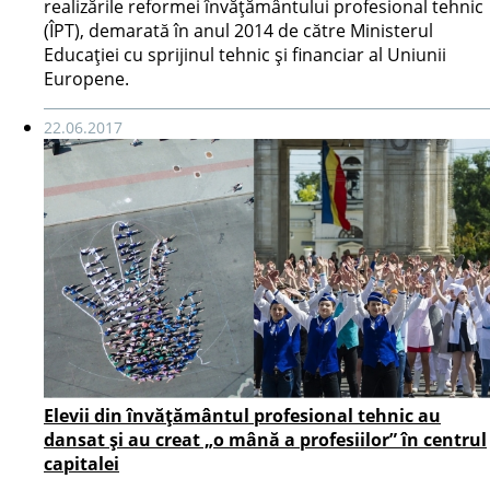
realizările reformei învățământului profesional tehnic
(ÎPT), demarată în anul 2014 de către Ministerul
Educației cu sprijinul tehnic și financiar al Uniunii
Europene.
22.06.2017
Elevii din învățământul profesional tehnic au
dansat și au creat „o mână a profesiilor” în centrul
capitalei