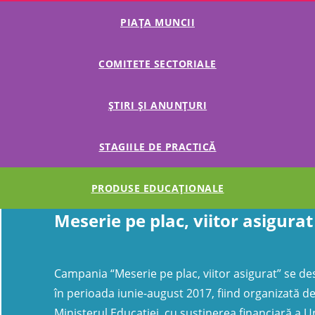
PIAȚA MUNCII
COMITETE SECTORIALE
ȘTIRI ȘI ANUNȚURI
STAGIILE DE PRACTICĂ
PRODUSE EDUCAȚIONALE
Meserie pe plac, viitor asigurat
Campania “Meserie pe plac, viitor asigurat” se d
în perioada iunie-august 2017, fiind organizată d
Ministerul Educației, cu susținerea financiară a U