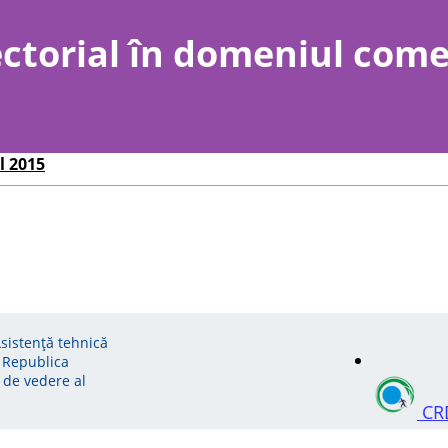
ctorial în domeniul come
l 2015
Asistență tehnică
 Republica
 de vedere al
CR