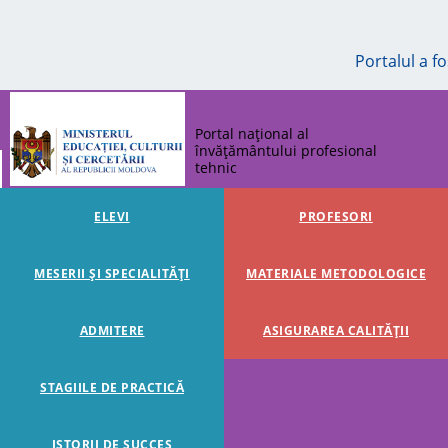
Portalul a f
Portal național al
învățământului profesional
tehnic
ELEVI
PROFESORI
MESERII ȘI SPECIALITĂȚI
MATERIALE METODOLOGICE
ADMITERE
ASIGURAREA CALITĂȚII
STAGIILE DE PRACTICĂ
ISTORII DE SUCCES