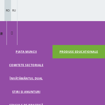
RO
RU
te
PIAȚA MUNCII
PRODUSE EDUCAȚIONALE
COMITETE SECTORIALE
ÎNVĂȚĂMÂNTUL DUAL
ȘTIRI ȘI ANUNȚURI