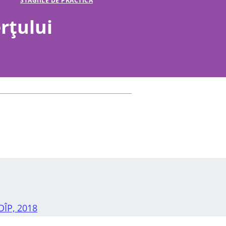
STAGIILE DE PRACTICĂ
rţului
DÎP, 2018