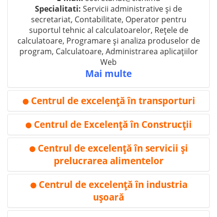
Specialitati:
Servicii administrative și de
secretariat, Contabilitate, Operator pentru
suportul tehnic al calculatoarelor, Rețele de
calculatoare, Programare și analiza produselor de
program, Calculatoare, Administrarea aplicațiilor
Web
Mai multe
Centrul de excelenţă în transporturi
⚫
Centrul de Excelenţă în Construcţii
⚫
Centrul de excelenţă în servicii şi
⚫
prelucrarea alimentelor
Centrul de excelenţă în industria
Adresa:
mun. Bălţi, str. Decebal, 111
⚫
Tel:
+(373 231) 71-557, +(373 231) 72-572
uşoară
WEB:
-
E-mail:
sp2_balti@mail.md