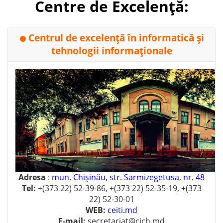
Centre de Excelență:
Centrul de excelenţă în informatică şi
⚫
tehnologii informaţionale
Adresa
:
mun. Chişinău, str. Sarmizegetusa, nr. 48
Tel:
+(373 22) 52-39-86, +(373 22) 52-35-19, +(373
22) 52-30-01
WEB:
ceiti.md
E-mail:
secretariat@cich.md