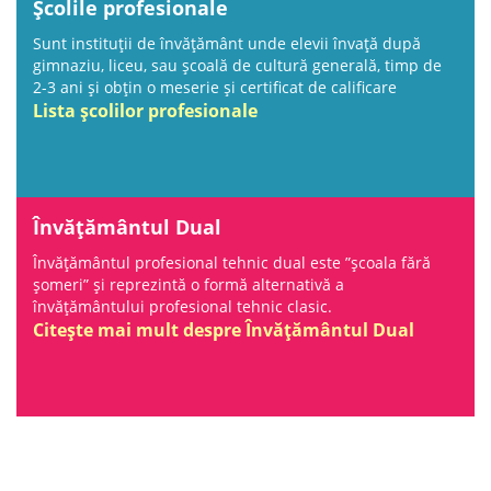
Școlile profesionale
Sunt instituții de învățământ unde elevii învață după
gimnaziu, liceu, sau școală de cultură generală, timp de
2-3 ani și obțin o meserie și certificat de calificare
Lista școlilor profesionale
Învățământul Dual
Învățământul profesional tehnic dual este ”școala fără
șomeri” și reprezintă o formă alternativă a
învățământului profesional tehnic clasic.
Citește mai mult despre Învățământul Dual