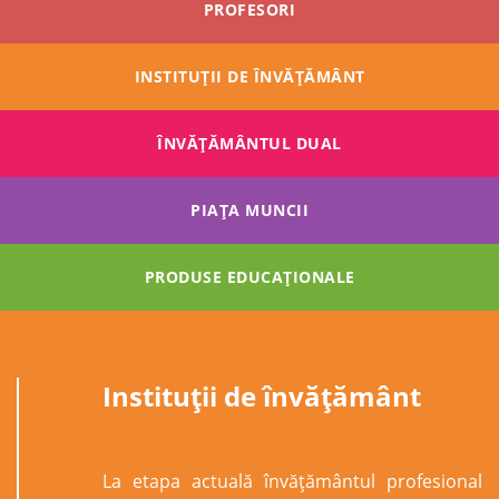
PROFESORI
INSTITUȚII DE ÎNVĂȚĂMÂNT
ÎNVĂŢĂMÂNTUL DUAL
PIAȚA MUNCII
PRODUSE EDUCAȚIONALE
Instituții de învățământ
La etapa actuală învăţământul profesional