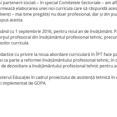
și partenerii sociali – în special Comitetele Sectoriale – am af
 urmează elaborarea unei noi curricula care să răspundă acest
enți – mai bine pregătiți nu doar profesional, dar și din pun
spus acesta.
cepând cu 1 septembrie 2016, pentru noul an de învățământ. P
 corpul profesoral din învățământul profesional tehnic, precu
ilor curricula.
dactice cu privire la noua abordare curriculară în ÎPT face par
ei ca parte a reformei învățământului profesional tehnic, în 
a de dezvoltare a învățământului profesional tehnic pentru a
isterul Educației în cadrul proiectului de asistență tehnică î
și implementat de GOPA.