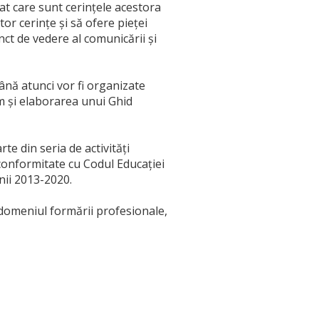
lat care sunt cerințele acestora
or cerințe și să ofere pieței
ct de vedere al comunicării și
ână atunci vor fi organizate
m și elaborarea unui Ghid
te din seria de activități
conformitate cu Codul Educației
nii 2013-2020.
n domeniul formării profesionale,