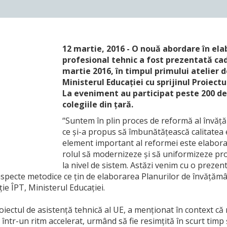
12 martie, 2016 - O nouă abordare în ela
profesional tehnic a fost prezentată ca
martie 2016, în timpul primului atelier d
Ministerul Educației cu sprijinul Proiectu
La eveniment au participat peste 200 de
colegiile din țară.
“Suntem în plin proces de reformă al învăță
ce și-a propus să îmbunătățească calitatea 
element important al reformei este elaborar
rolul să modernizeze și să uniformizeze pro
la nivel de sistem. Astăzi venim cu o prezen
 aspecte metodice ce țin de elaborarea Planurilor de învățăm
ție ÎPT, Ministerul Educației.
roiectul de asistență tehnică al UE, a menționat în context c
ntr-un ritm accelerat, urmând să fie resimțită în scurt timp ș