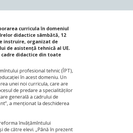
borarea curricula în domeniul
drelor didactice sâmbătă, 12
e instruire, organizat de
lui de asistență tehnică al UE.
 cadre didactice din toate
mîntului profesional tehnic (ÎPT),
educației în acest domeniu. Un
ea unei noi curricula, care are
cesul de predare a specialităților
tare generală a cadrului de
ânt”, a menționat la deschiderea
ă reforma învățămîntului
i de către elevi. „Până în prezent