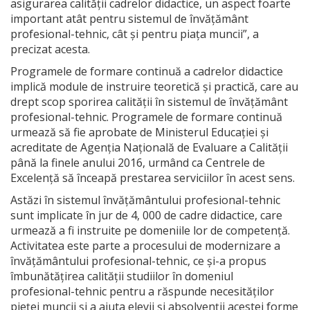
asigurarea calității cadrelor didactice, un aspect foarte
important atât pentru sistemul de învățământ
profesional-tehnic, cât și pentru piața muncii”, a
precizat acesta.
Programele de formare continuă a cadrelor didactice
implică module de instruire teoretică și practică, care au
drept scop sporirea calității în sistemul de învățământ
profesional-tehnic. Programele de formare continuă
urmează să fie aprobate de Ministerul Educației și
acreditate de Agenția Națională de Evaluare a Calității
până la finele anului 2016, urmând ca Centrele de
Excelență să înceapă prestarea serviciilor în acest sens.
Astăzi în sistemul învățământului profesional-tehnic
sunt implicate în jur de 4, 000 de cadre didactice, care
urmează a fi instruite pe domeniile lor de competență.
Activitatea este parte a procesului de modernizare a
învățământului profesional-tehnic, ce și-a propus
îmbunătățirea calității studiilor în domeniul
profesional-tehnic pentru a răspunde necesităților
pieței muncii și a ajuta elevii și absolvenții acestei forme