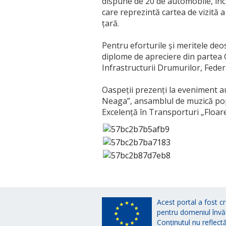
dispune de 20 de automobile, inc
care reprezintă cartea de vizită 
țară.
Pentru eforturile și meritele deos
diplome de apreciere din partea G
Infrastructurii Drumurilor, Feder
Oaspeții prezenți la eveniment au
Neaga”, ansamblul de muzică popul
Excelență în Transporturi „Floar
Acest portal a fost cr
pentru domeniul învă
Conținutul nu reflect