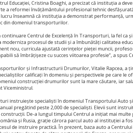
rul Educației, Cristina Boaghi, a precizat că instituția a dev
rte a reformei învățământului profesional tehnic desfășurată
t lucru înseamnă că instituția a demonstrat performanță, ur
c din domeniul transporturilor.
în continuare Centrul de Excelență în Transporturi, la fel ca și
 a moderniza procesul de studii și a îmbunătăți calitatea ed
t nou, curricula ajustată cerințelor pieței muncii, profesori i
apabili să îmbrățișeze cu succes viitoarea profesie”, a spus C
porturilor și Infrastructurii Drumurilor, Vitalie Rapcea, a ți
ecialiștilor calificați în domeniu și perspectivele pe care le o
domeniul construcției drumurilor sunt la mare căutare, iar sala
t Viceministrul.
uri instruiește specialiști în domeniul Transportului Auto și
 anual pregătind peste 2,000 de specialiști. Elevii sunt instruiț
 construcții. De-a lungul timpului Centrul a inițiat mai multe p
mânia și Rusia, grație cărora parcul auto al instituției a f
rocesul de instruire practică. În prezent, baza auto a Centrul