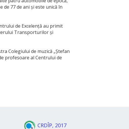
 alte patru automobile de epocă,
 de 77 de ani și este unică în
entrului de Excelență au primit
erului Transporturilor și
estra Colegiului de muzică „Ștefan
de profesoare al Centrului de
CRDÎP, 2017