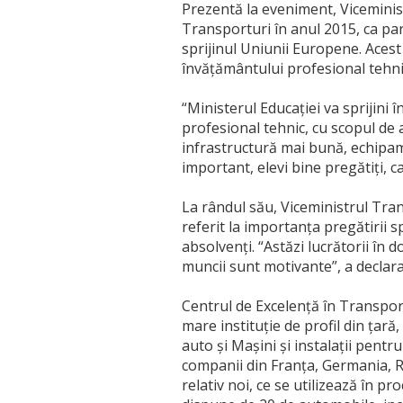
Prezentă la eveniment, Viceminist
Transporturi în anul 2015, ca pa
sprijinul Uniunii Europene. Aces
învățământului profesional tehni
“Ministerul Educației va sprijini 
profesional tehnic, cu scopul de
infrastructură mai bună, echipamen
important, elevi bine pregătiți, c
La rândul său, Viceministrul Trans
referit la importanța pregătirii sp
absolvenți. “Astăzi lucrătorii în 
muncii sunt motivante”, a declara
Centrul de Excelență în Transport
mare instituție de profil din țară,
auto și Mașini și instalații pentru
companii din Franța, Germania, Ro
relativ noi, ce se utilizează în p