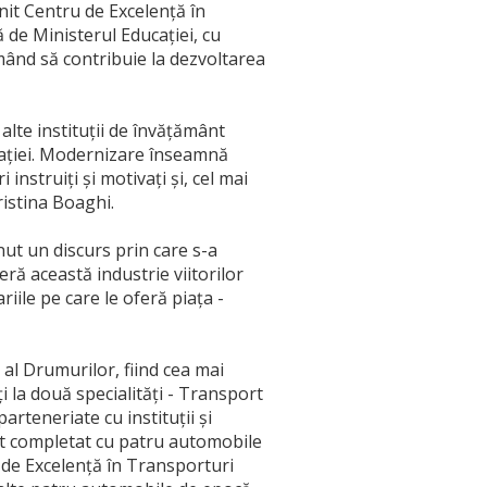
enit Centru de Excelență în
 de Ministerul Educației, cu
mând să contribuie la dezvoltarea
 alte instituții de învățământ
ucației. Modernizare înseamnă
nstruiți și motivați și, cel mai
ristina Boaghi.
nut un discurs prin care s-a
feră această industrie viitorilor
riile pe care le oferă piața ­
 al Drumurilor, fiind cea mai
i la două specialități ­- Transport
arteneriate cu instituții și
ost completat cu patru automobile
ui de Excelență în Transporturi