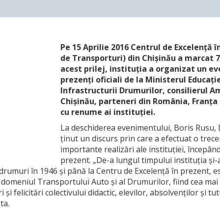
Pe 15 Aprilie 2016 Centrul de Excelență î
de Transporturi) din Chișinău a marcat 7
acest prilej, instituția a organizat un e
prezenți oficiali de la Ministerul Educați
Infrastructurii Drumurilor, consilierul A
Chișinău, parteneri din România, Franța 
cu renume ai instituției.
La deschiderea evenimentului, Boris Rusu, 
ținut un discurs prin care a efectuat o trece
importante realizări ale instituției, începân
prezent. „De-a lungul timpului instituția ș
drumuri în 1946 și până la Centru de Excelență în prezent, es
n domeniul Transportului Auto și al Drumurilor, fiind cea mai m
i felicitări colectivului didactic, elevilor, absolvenților și t
ta.