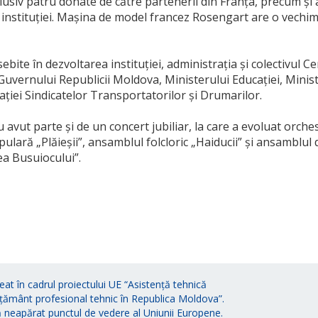
lusiv patru donate de către partenerii din Franța, precum și
a instituției. Mașina de model francez Rosengart are o vechime
ebite în dezvoltarea instituției, administrația și colectivul C
uvernului Republicii Moldova, Ministerului Educației, Minist
ației Sindicatelor Transportatorilor și Drumarilor.
 avut parte și de un concert jubiliar, la care a evoluat orch
ară „Plăieșii”, ansamblul folcloric „Haiducii” și ansamblul 
ea Busuiocului”.
eat în cadrul proiectului UE “Asistență tehnică
țământ profesional tehnic în Republica Moldova”.
ă neapărat punctul de vedere al Uniunii Europene.