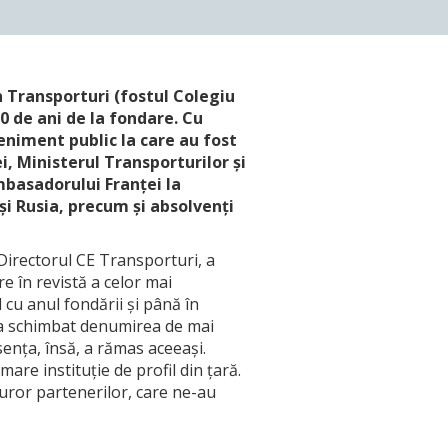
n Transporturi (fostul Colegiu
0 de ani de la fondare. Cu
veniment public la care au fost
ei, Ministerul Transporturilor și
mbasadorului Franței la
și Rusia, precum și absolvenți
Directorul CE Transporturi, a
re în revistă a celor mai
d cu anul fondării și până în
i-a schimbat denumirea de mai
ența, însă, a rămas aceeași.
are instituție de profil din țară.
uturor partenerilor, care ne-au