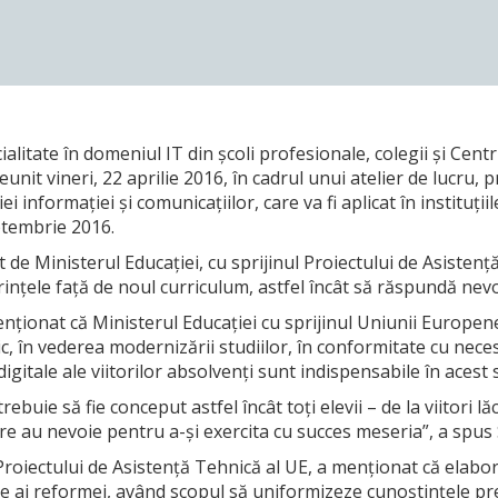
alitate în domeniul IT din școli profesionale, colegii și Centr
unit vineri, 22 aprilie 2016, în cadrul unui atelier de lucru,
 informației și comunicațiilor, care va fi aplicat în instituți
ptembrie 2016.
t de Ministerul Educației, cu sprijinul Proiectului de Asistenț
erințele față de noul curriculum, astfel încât să răspundă nevo
 menționat că Ministerul Educației cu sprijinul Uniunii Europ
, în vederea modernizării studiilor, în conformitate cu necesi
gitale ale viitorilor absolvenți sunt indispensabile în acest 
buie să fie conceput astfel încât toți elevii – de la viitori lăc
e au nevoie pentru a-și exercita cu succes meseria”, a spus S
 Proiectului de Asistență Tehnică al UE, a menționat că elabor
ate ai reformei, având scopul să uniformizeze cunoștințele pre