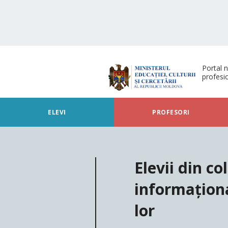
Portal n
profesi
ELEVI
PROFESORI
Elevii din co
informaționa
lor