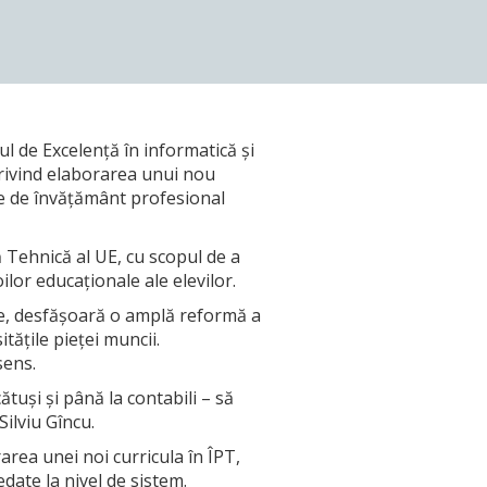
ul de Excelență în informatică și
 privind elaborarea unui nou
ile de învățământ profesional
ă Tehnică al UE, cu scopul de a
ilor educaționale ale elevilor.
ene, desfășoară o amplă reformă a
tățile pieței muncii.
sens.
ătuși și până la contabili – să
ilviu Gîncu.
area unei noi curricula în ÎPT,
date la nivel de sistem.