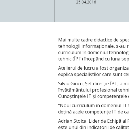
25.04.2016
Mai multe cadre didactice de speci
tehnologii informaționale, s-au re
curriculum în domeniul tehnologiei
tehnic (ÎPT) începând cu luna se
Atelierul de lucru a fost organiza
explica specialiștilor care sunt c
Silviu Gîncu, Șef direcție ÎPT, a
învățământului profesional tehnic
Cunoștințele IT și competențele di
“Noul curriculum în domeniul IT tre
dețină acele competențe IT de car
Adrian Stoica, Lider de Echipă al
este unul din indicatorii de calit