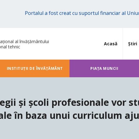
Portalul a fost creat cu suportul financiar al Un
ațional al învățământului
Acasă
Știri
onal tehnic
INSTITUȚII DE ÎNVĂȚĂMÂNT
PIAȚA MUNCII
legii și școli profesionale vor s
le în baza unui curriculum ajus