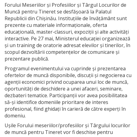
Forului Meseriilor și Profesiilor și Târgul Locurilor de
Muncă pentru Tineret se desfășoară la Palatul
Republicii din Chișinău. Instituțiile de învățământ sunt
prezente cu materiale informaționale, oferta
educațională, master-classuri, expoziții și alte activități
interactive. Pe 27 mai, Ministerul educației organizează
și un training de oratorie adresat elevilor și tinerilor, în
scopul dezvoltării competențelor de comunicare și
prezentare publică.
Programul evenimentului va cuprinde și prezentarea
ofertelor de muncă disponibile, discuții și negocierea cu
agenții economici privind ocuparea unui loc de muncă,
oportunități de deschidere a unei afaceri, seminare,
dezbateri tematice. Participanții vor avea posibilitatea
să-și identifice domeniile prioritare de interes
profesional, fiind ghidați în carieră de către experți în
domeniu.
Uşile Forului meseriilor/profesiilor şi Târgului locurilor
de muncă pentru Tineret vor fi deschise pentru