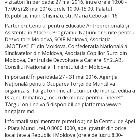
vizitatori în perioada: 27 mai 2016, între orele 10:00 -
17:00 și 28 mai 2016, orele 10:00-15:00, Palatul
Republicii, mun. Chişinău, str. Maria Cebotari, 16.
Parteneri: Centrul pentru Educație Antreprenorială și
Asistență în Afaceri, Programul Națiunilor Unite pentru
Dezvoltare Moldova, SOIR Moldova, Asociația
„MOTIVAȚIE” din Moldova, Confederația Națională a
Sindicatelor din Moldova, Asociația Copiilor Surzi din
Moldova, Centrul de Dezvoltare a Carierei SYSLAB,
Consiliul Național al Tineretului din Moldova.
Important! În perioada 27 - 31 mai 2016, Agenția
Națională pentru Ocuparea Forței de Muncă va
organiza și Târgul on-line al locurilor de muncă, ediția a
IX-a, cu tematica „Locuri de muncă pentru Tineret”.
Târgul on-line va fi disponibil pe platforma www.e-
angajare.md.
Informaţii suplimentare puteți obține la Centrul de Apel
- Piaţa Muncii, tel. 0 8000 1000, apel gratuit din orice
localitate a Republicii Moldova (orele de lucru 8:30-