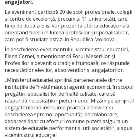
angajatori.
La eveniment participă 20 de școli profesionale, colegii
și centre de excelență, precum și 11 universități, care
timp de două zile își vor prezenta oferta educațională,
orientând tinerii în lumea profesiilor și specialităților,
care pot fi studiate astăzi în Republica Moldova.
În deschiderea evenimentului, viceministrul educației,
Elena Cernei, a menționat că Forul Meseriilor și
Profesiilor a devenit o tradiție frumoasă, ce răspunde
necesităților elevilor, absolvenților și angajatorilor.
„Ministerul educației sprijină parteneriatele dintre
instituțiile de învățământ și agenții economici, în scopul
pregătirii specialiștilor de înaltă calitate, care să
răspundă necesităților pieței muncii. Mizăm pe sprijinul
angajatorilor în instruirea practică a elevilor și
deschiderea spre noi oportunități de colaborare,
deoarece doar cu eforturi comune putem asigura un
sistem de educație performant și util societății”, a spus
viceministrul educației.