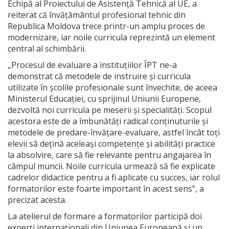
Echipă al Proiectului de Asistență Tehnică al UE, a
reiterat că învățământul profesional tehnic din
Republica Moldova trece printr-un amplu proces de
modernizare, iar noile curricula reprezintă un element
central al schimbării.
„Procesul de evaluare a instituțiilor ÎPT ne-a
demonstrat că metodele de instruire și curricula
utilizate în școlile profesionale sunt învechite, de aceea
Ministerul Educației, cu sprijinul Uniunii Europene,
dezvoltă noi curricula pe meserii și specialități. Scopul
acestora este de a îmbunătăți radical conținuturile și
metodele de predare-învățare-evaluare, astfel încât toți
elevii să dețină aceleași competențe și abilități practice
la absolvire, care să fie relevante pentru angajarea în
câmpul muncii. Noile curricula urmează să fie explicate
cadrelor didactice pentru a fi aplicate cu succes, iar rolul
formatorilor este foarte important în acest sens”, a
precizat acesta.
La atelierul de formare a formatorilor participă doi
experți internaționali din Uniunea Europeană și un