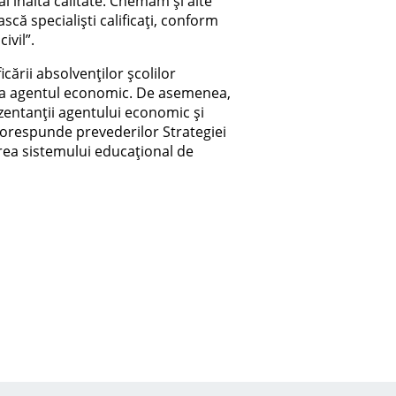
i înaltă calitate. Chemăm și alte
că specialiști calificați, conform
ivil”.
cării absolvenților școlilor
ct la agentul economic. De asemenea,
ezentanții agentului economic și
corespunde prevederilor Strategiei
rea sistemului educațional de