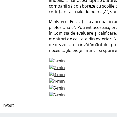
imobiliară, iar acest fapt se dator
companii să colaboreze cu școlile p
cerințelor actuale de pe piață”, s
Ministerul Educației a aprobat în an
profesionale”. Potrivit acestuia, p
în Comisia de evaluare și calificar
monitori de calitate din exterior.
de dezvoltare a învățământului pro
necesitățile pieței muncii și spori
Tweet