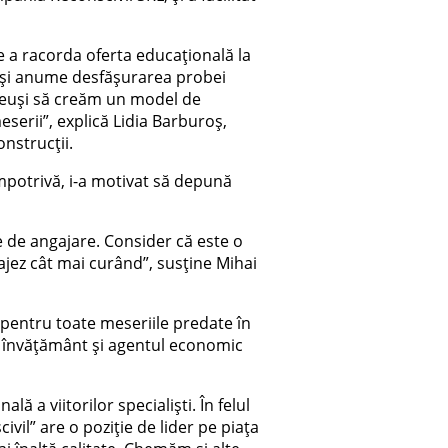
 a racorda oferta educațională la
ă și anume desfășurarea probei
 reuși să creăm un model de
meserii”, explică Lidia Barburoș,
nstrucții.
mpotrivă, i-a motivat să depună
e de angajare. Consider că este o
ajez cât mai curând”, susține Mihai
 pentru toate meseriile predate în
de învățământ și agentul economic
 a viitorilor specialiști. În felul
il” are o poziție de lider pe piața