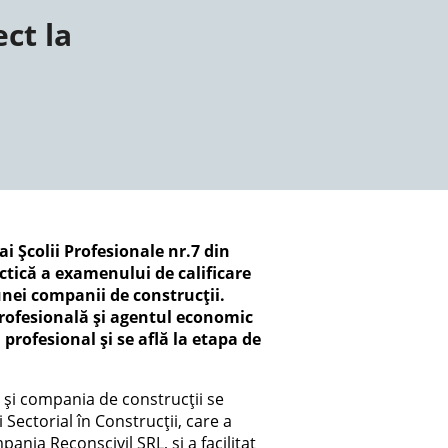
ct la
ai Școlii Profesionale nr.7 din
actică a examenului de calificare
unei companii de construcții.
profesională și agentul economic
rofesional și se află la etapa de
7 și compania de construcții se
Sectorial în Construcții, care a
nia Reconscivil SRL, și a facilitat