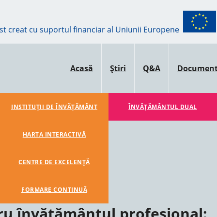
ost creat cu suportul financiar al Uniunii Europene
Acasă
Știri
Q&A
Documen
INSTITUȚII DE ÎNVĂȚĂMÂNT
ÎNVĂŢĂMÂNTUL DUAL
HARTA INTERACTIVĂ
CENTRE DE EXCELENȚĂ
FORMARE CONTINUĂ
u învățământul profesional: