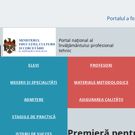
Portalul a f
Portal național al
învățământului profesional
tehnic
ELEVI
PROFESORI
MESERII ȘI SPECIALITĂȚI
MATERIALE METODOLOGICE
ADMITERE
ASIGURAREA CALITĂȚII
STAGIILE DE PRACTICĂ
Premieră pentr
ISTORII DE SUCCES