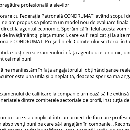
pregătire profesională a elevilor.
olaborare cu Federația Patronală CONDRUMAT, având scopul de
ar, ne-am propus să pilotăm un model nou de evaluare final
e direct la agentul economic. Sperăm că în felul acesta vom
 de învățământ și piața muncii, care va fi replicat și la alte 
tronale CONDRUMAT, Președintele Comitetului Sectorial în Co
ții la susținerea examenului în fața agentului economic, di
t cei mai buni.
 să ne manifestăm în fața angajatorului, obținând șanse real
cuitor este una utilă și bineplătită, deaceea sper să mă ang
 examenului de calificare la companie urmează să fie extinsă
neriatele dintre comitetele sectoriale de profil, instituția 
ici care s-au implicat într-un proiect de formare profesională
absolvenți buni pe care să-i angajăm în companie. „Reconsciv