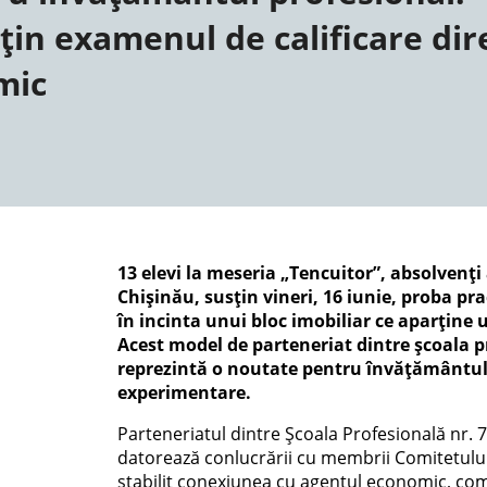
țin examenul de calificare dire
mic
13 elevi la meseria „Tencuitor”, absolvenți 
Chișinău, susțin vineri, 16 iunie, proba pr
în incinta unui bloc imobiliar ce aparține 
Acest model de parteneriat dintre școala 
reprezintă o noutate pentru învățământul p
experimentare.
Parteneriatul dintre Școala Profesională nr. 
datorează conlucrării cu membrii Comitetului 
stabilit conexiunea cu agentul economic, compa