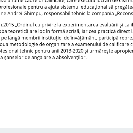
ează anume cadrelor calificate, care execută lucrări de cea ma
rofesionale pentru a ajuta sistemul educațional să pregăteas
pune Andrei Ghimpu, responsabil tehnic la compania „Reconsc
.2015 „Ordinul cu privire la experimentarea evaluării și califi
roba teoretică are loc în formă scrisă, iar cea practică dire
e, pe lângă membrii instituției de învățământ, participă repr
 Noua metodologie de organizare a examenului de calificare 
fesional tehnic pentru anii 2013-2020 și urmărește apropie
rea șanselor de angajare a absolvenților.