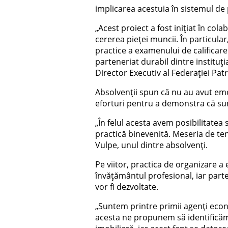
implicarea acestuia în sistemul de 
„Acest proiect a fost inițiat în c
cererea pieței muncii. În particul
practice a examenului de calificar
parteneriat durabil dintre instituția
Director Executiv al Federației Pa
Absolvenții spun că nu au avut emo
eforturi pentru a demonstra că sun
„În felul acesta avem posibilitatea
practică binevenită. Meseria de ten
Vulpe, unul dintre absolvenți.
Pe viitor, practica de organizare a
învățământul profesional, iar parte
vor fi dezvoltate.
„Suntem printre primii agenți econom
acesta ne propunem să identificăm 