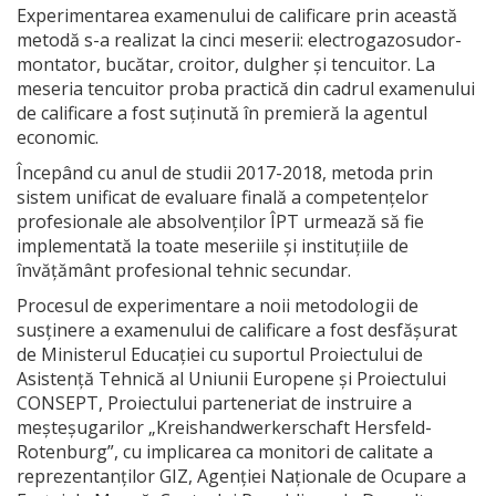
Experimentarea examenului de calificare prin această
metodă s-a realizat la cinci meserii: electrogazosudor-
montator, bucătar, croitor, dulgher și tencuitor. La
meseria tencuitor proba practică din cadrul examenului
de calificare a fost suținută în premieră la agentul
economic.
Începând cu anul de studii 2017-2018, metoda prin
sistem unificat de evaluare finală a competențelor
profesionale ale absolvenților ÎPT urmează să fie
implementată la toate meseriile și instituțiile de
învățământ profesional tehnic secundar.
Procesul de experimentare a noii metodologii de
susținere a examenului de calificare a fost desfășurat
de Ministerul Educației cu suportul Proiectului de
Asistență Tehnică al Uniunii Europene și Proiectului
CONSEPT, Proiectului parteneriat de instruire a
meşteşugarilor „Kreishandwerkerschaft Hersfeld-
Rotenburg”, cu implicarea ca monitori de calitate a
reprezentanților GIZ, Agenției Naționale de Ocupare a