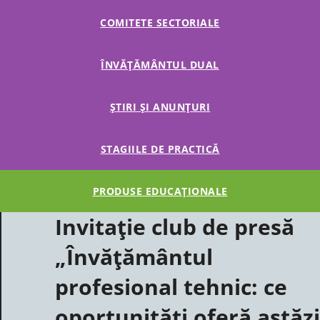
COMITETE SECTORIALE
ÎNVĂȚĂMÂNTUL DUAL
ȘTIRI ȘI ANUNȚURI
STAGIILE DE PRACTICĂ
PRODUSE EDUCAȚIONALE
Invitație club de presă
„Învățământul
profesional tehnic: ce
oportunități oferă astăzi