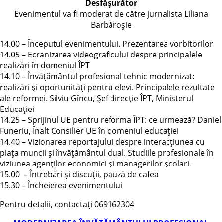
Desfășurător
Evenimentul va fi moderat de către jurnalista Liliana
Barbăroșie
14.00 – Începutul evenimentului. Prezentarea vorbitorilor
14.05 – Ecranizarea videograficului despre principalele
realizări în domeniul ÎPT
14.10 – Învățământul profesional tehnic modernizat:
realizări și oportunități pentru elevi. Principalele rezultate
ale reformei. Silviu Gîncu, Șef direcție ÎPT, Ministerul
Educației
14.25 – Sprijinul UE pentru reforma ÎPT: ce urmează? Daniel
Funeriu, Înalt Consilier UE în domeniul educației
14.40 – Vizionarea reportajului despre interacțiunea cu
piața muncii și învățământul dual. Studiile profesionale în
viziunea agenților economici și managerilor școlari.
15.00 – Întrebări și discuții, pauză de cafea
15.30 – Încheierea evenimentului
Pentru detalii, contactați 069162304