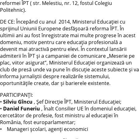
reformei ÎPT ( str. Melestiu, nr. 12, fostul Colegiu
Politehnic).
DE CE: Începând cu anul 2014, Ministerul Educației cu
sprijinul Uniunii Europene desfășoară reforma ÎPT. În
ultimii ani au fost înregistrate mai multe progrese în acest
domeniu, motiv pentru care educația profesională a
devenit mai atractivă pentru elevi. În contextul lansării
admiterii în ÎPT și a campaniei de comunicare „Meserie pe
plac, viitor asigurat”, Ministerul Educației organizează un
club de presă unde va pune în discuție aceste subiecte și va
informa jurnaliștii despre realizările sistemului,
oportunitățile create, dar și barierele existente.
PARTICIPANȚI:
•
Silviu Gîncu
, Șef Direcție ÎPT, Ministerul Educației;
•
Daniel Funeriu
, Înalt Consilier UE în domeniul educației,
cercetător de profesie, fost ministru al educației în
România, fost europarlamentar;
• Manageri școlari, agenți economici