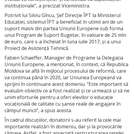
instituționale”, a precizat Viceministra.
Potrivit lui Silviu Gîncu, Șef Direcție ÎPT la Ministerul
Educației, sistemul ÎPT a beneficiat în utimii ani de un
suport masiv din partea Uniunii Europene sub forma
unui Program de Suport Bugetar, în valoare de 25 mln
de euro, care s-a încheiat în luna iulie 2017, și a unui
Proiect de Asistență Tehnică.
Fabien Schaeffer, Manager de Programe la Delegația
Uniunii Europene, a menționat, în context, că Republica
Moldova se află în mijlocul procesului de reformă, care
va continua până în 2020, iar Uniunea Europeană va
sprijini în continuare acest domeniu. “Este important să
evaluăm obiectiv ce a fost realizat și ce urmează și să ne
unim eforturile pentru a oferi elevilor o educație
vocațională de calitate cu șanse reale de angajare în
câmpul muncii”, a spus acesta.
În cadrul discuțiilor, donatorii s-au referit la cele mai
importante realizări în domeniu, dar și la provocările
rămase. Astfel, a fost apreciată restructurarea rețelei