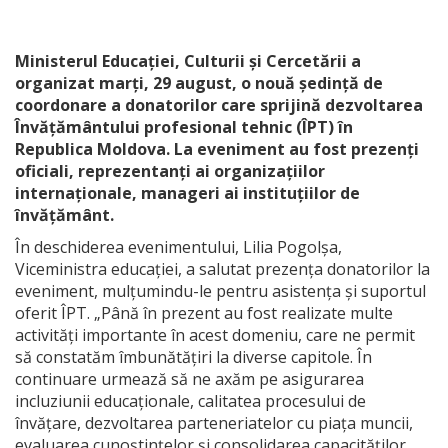
Ministerul Educației, Culturii și Cercetării a
organizat marți, 29 august, o nouă ședință de
coordonare a donatorilor care sprijină dezvoltarea
Învățământului profesional tehnic (ÎPT) în
Republica Moldova. La eveniment au fost prezenți
oficiali, reprezentanți ai organizațiilor
internaționale, manageri ai instituțiilor de
învățământ.
În deschiderea evenimentului, Lilia Pogolșa,
Viceministra educației, a salutat prezența donatorilor la
eveniment, mulțumindu-le pentru asistența și suportul
oferit ÎPT. „Până în prezent au fost realizate multe
activități importante în acest domeniu, care ne permit
să constatăm îmbunătățiri la diverse capitole. În
continuare urmează să ne axăm pe asigurarea
incluziunii educaționale, calitatea procesului de
învățare, dezvoltarea parteneriatelor cu piața muncii,
evaluarea cunoștințelor și consolidarea capacităților