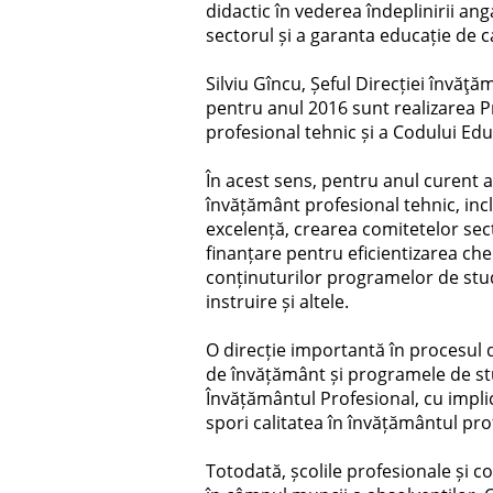
didactic în vederea îndeplinirii a
sectorul și a garanta educație de ca
Silviu Gîncu, Șeful Direcției învăţ
pentru anul 2016 sunt realizarea 
profesional tehnic și a Codului Edu
În acest sens, pentru anul curent a
învățământ profesional tehnic, incl
excelență, crearea comitetelor sec
finanțare pentru eficientizarea chel
conținuturilor programelor de studi
instruire și altele.
O direcție importantă în procesul de
de învățământ și programele de stud
Învățământul Profesional, cu impli
spori calitatea în învățământul prof
Totodată, școlile profesionale și c