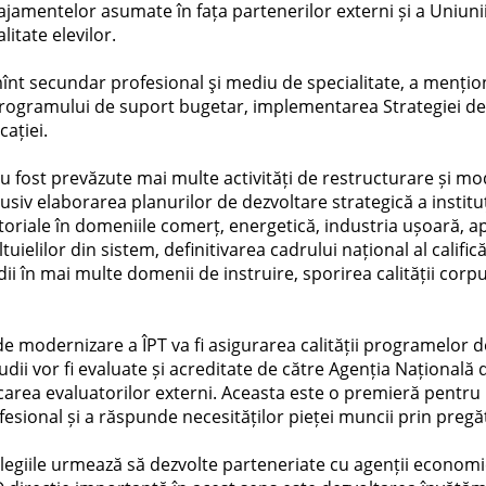
ngajamentelor asumate în fața partenerilor externi și a Uniu
litate elevilor.
ămînt secundar profesional şi mediu de specialitate, a mențion
Programului de suport bugetar, implementarea Strategiei de
cației.
u fost prevăzute mai multe activități de restructurare și mod
usiv elaborarea planurilor de dezvoltare strategică a instituț
toriale în domeniile comerț, energetică, industria ușoară, 
tuielilor din sistem, definitivarea cadrului național al calific
i în mai multe domenii de instruire, sporirea calității corpu
 modernizare a ÎPT va fi asigurarea calității programelor de s
ii vor fi evaluate și acreditate de către Agenția Națională de
carea evaluatorilor externi. Aceasta este o premieră pentr
esional și a răspunde necesităților pieței muncii prin pregătir
olegiile urmează să dezvolte parteneriate cu agenții economi