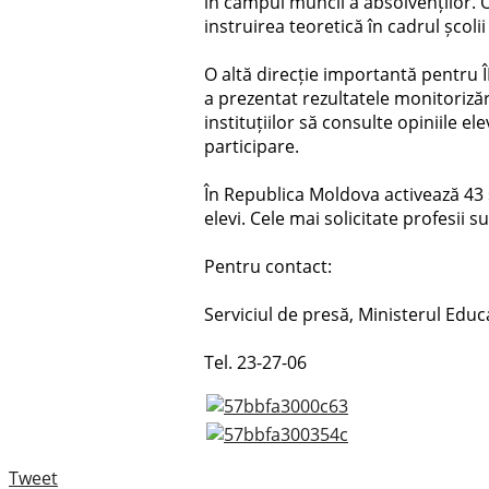
în câmpul muncii a absolvenților. 
instruirea teoretică în cadrul școlii
O altă direcție importantă pentru ÎP
a prezentat rezultatele monitorizări
instituțiilor să consulte opiniile el
participare.
În Republica Moldova activează 43 șc
elevi. Cele mai solicitate profesii 
Pentru contact:
Serviciul de presă, Ministerul Educa
Tel. 23-27-06
Tweet