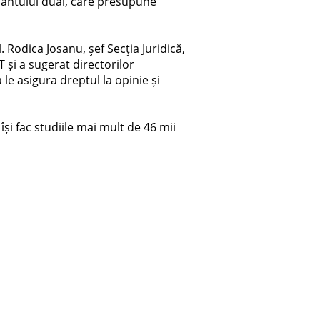
mântului dual, care presupune
. Rodica Josanu, şef Secţia Juridică,
T și a sugerat directorilor
 le asigura dreptul la opinie și
își fac studiile mai mult de 46 mii