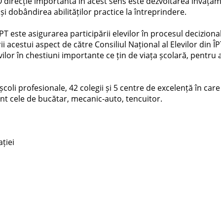
O direcție importantă în acest sens este dezvoltarea învăță
 și dobândirea abilităților practice la întreprindere.
T este asigurarea participării elevilor în procesul decizional
i acestui aspect de către Consiliul Național al Elevilor din ÎP
evilor în chestiuni importante ce țin de viața școlară, pentru a
oli profesionale, 42 colegii și 5 centre de excelență în care 
sunt cele de bucătar, mecanic-auto, tencuitor.
ției