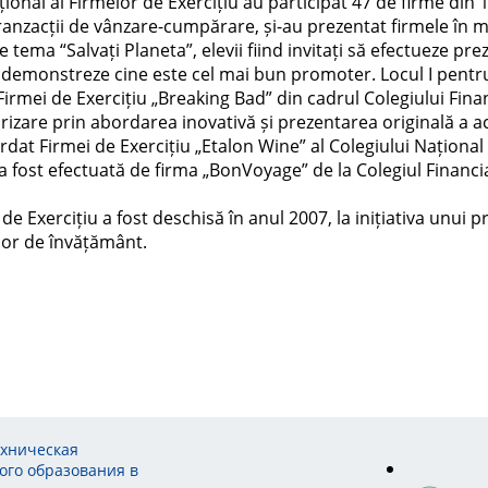
țional al Firmelor de Exercițiu au participat 47 de firme din 17
 tranzacții de vânzare-cumpărare, și-au prezentat firmele în
tema “Salvați Planeta”, elevii fiind invitați să efectueze pr
să demonstreze cine este cel mai bun promoter. Locul I pent
Firmei de Exercițiu „Breaking Bad” din cadrul Colegiului Fin
izare prin abordarea inovativă și prezentarea originală a act
at Firmei de Exercițiu „Etalon Wine” al Colegiului Național de
fost efectuată de firma „BonVoyage” de la Colegiul Financi
Exercițiu a fost deschisă în anul 2007, la inițiativa unui pro
ilor de învățământ.
ехническая
ого образования в