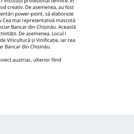
 instituții profesional tehnice. În
 mod creativ. De asemenea, au fost
ezentări power-point, să elaboreze
ru Cea mai reprezentativă mascotă
anciar Bancar din Chișinău. Această
ivității. De asemenea, Locul I
 Viticultură și Vinificație, iar cea
ar Bancar din Chișinău.
iect austriac, ulterior fiind