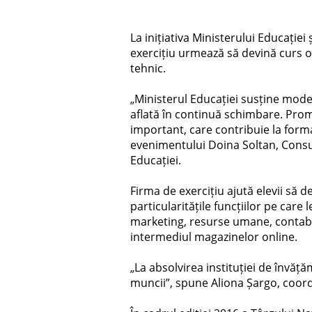
La inițiativa Ministerului Educației
exercițiu urmează să devină curs o
tehnic.
„Ministerul Educației susține mode
aflată în continuă schimbare. Prom
important, care contribuie la forma
evenimentului Doina Soltan, Consul
Educației.
Firma de exercițiu ajută elevii să d
particularitățile funcțiilor pe care 
marketing, resurse umane, contabil 
intermediul magazinelor online.
„La absolvirea instituției de învăță
muncii”, spune Aliona Șargo, coord