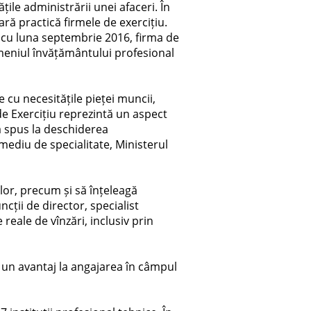
ățile administrării unei afaceri. În
țară practică firmele de exercițiu.
nd cu luna septembrie 2016, firma de
omeniul învățământului profesional
cu necesitățile pieței muncii,
e Exercițiu reprezintă un aspect
a spus la deschiderea
mediu de specialitate, Ministerul
ilor, precum și să înțeleagă
uncții de director, specialist
reale de vînzări, inclusiv prin
nd un avantaj la angajarea în câmpul