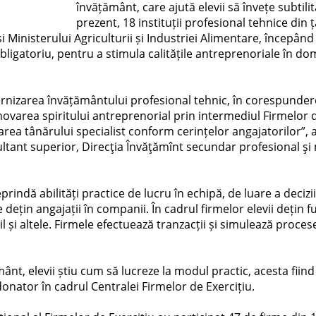
învățământ, care ajută elevii să învețe subtilit
prezent, 18 instituții profesional tehnice din 
 și Ministerului Agriculturii și Industriei Alimentare, începâ
bligatoriu, pentru a stimula calitățile antreprenoriale în d
rnizarea învățământului profesional tehnic, în corespundere 
ovarea spiritului antreprenorial prin intermediul Firmelor d
rea tânărului specialist conform cerințelor angajatorilor”, 
tant superior, Direcţia Învăţămînt secundar profesional şi 
eprindă abilități practice de lucru în echipă, de luare a decizi
le dețin angajații în companii. În cadrul firmelor elevii dețin f
și altele. Firmele efectuează tranzacții și simulează procese 
mânt, elevii știu cum să lucreze la modul practic, acesta fii
onator în cadrul Centralei Firmelor de Exercițiu.