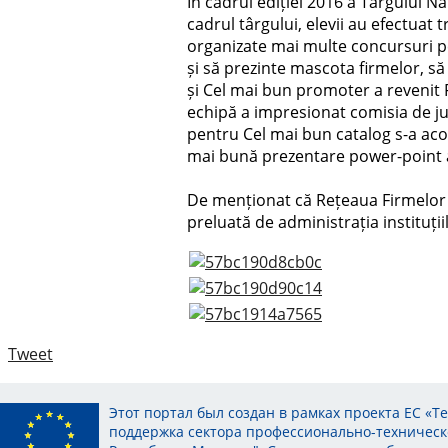
În cadrul ediției 2016 a Târgului Na
cadrul târgului, elevii au efectuat
organizate mai multe concursuri pe 
și să prezinte mascota firmelor, 
și Cel mai bun promoter a revenit 
echipă a impresionat comisia de jur
pentru Cel mai bun catalog s-a acord
mai bună prezentare power-point a 
De menționat că Rețeaua Firmelor de 
preluată de administrația instituți
Tweet
Этот портал был создан в рамках проекта ЕС «Т
поддержка сектора профессионально-техническ