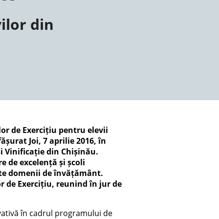
ilor din
or de Exercițiu pentru elevii
șurat Joi, 7 aprilie 2016, în
i Vinificație din Chișinău.
re de excelență și școli
rite domenii de învățământ.
r de Exercițiu, reunind în jur de
ovativă în cadrul programului de