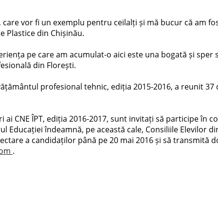
, care vor fi un exemplu pentru ceilalți și mă bucur că am fos
e Plastice din Chișinău.
eriența pe care am acumulat-o aici este una bogată și sper să f
esională din Florești.
nvățământul profesional tehnic, ediția 2015-2016, a reunit 37 
 ai CNE ÎPT, ediția 2016-2017, sunt invitați să participe în c
l Educației îndeamnă, pe această cale, Consiliile Elevilor din
ectare a candidaților până pe 20 mai 2016 și să transmită 
com
.