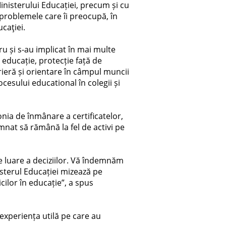
inisterului Educației, precum și cu
 problemele care îi preocupă, în
ucaţiei.
ru și s-au implicat în mai multe
 educație, protecție față de
arieră și orientare în câmpul muncii
ocesului educational în colegii și
onia de înmânare a certificatelor,
emnat să rămână la fel de activi pe
 de luare a deciziilor. Vă îndemnăm
isterul Educației mizează pe
cilor în educație”, a spus
a experiența utilă pe care au