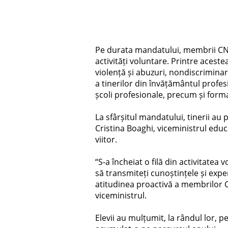
Pe durata mandatului, membrii CNE Î
activități voluntare. Printre acest
violență și abuzuri, nondiscriminare
a tinerilor din învățământul profesi
școli profesionale, precum și formar
La sfârșitul mandatului, tinerii au 
Cristina Boaghi, viceministrul educa
viitor.
“S-a încheiat o filă din activitatea 
să transmiteți cunoștințele și expe
atitudinea proactivă a membrilor Co
viceministrul.
Elevii au mulțumit, la rândul lor, p