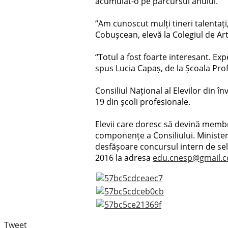
acumulat-o pe parcursul anului.
“Am cunoscut mulți tineri talentați
Cobușcean, elevă la Colegiul de Art
“Totul a fost foarte interesant. Exp
spus Lucia Capaș, de la Școala Prof
Consiliul Național al Elevilor din î
19 din școli profesionale.
Elevii care doresc să devină membri
componențe a Consiliului. Ministeru
desfășoare concursul intern de sel
2016 la adresa
edu.cnesp@gmail.
Tweet