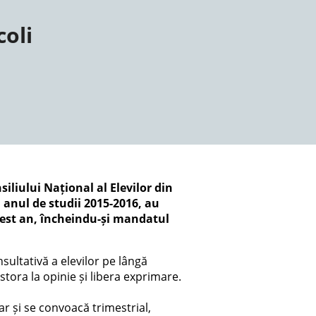
coli
iliului Național al Elevilor din
 anul de studii 2015-2016, au
acest an, încheindu-și mandatul
sultativă a elevilor pe lângă
stora la opinie și libera exprimare.
r și se convoacă trimestrial,