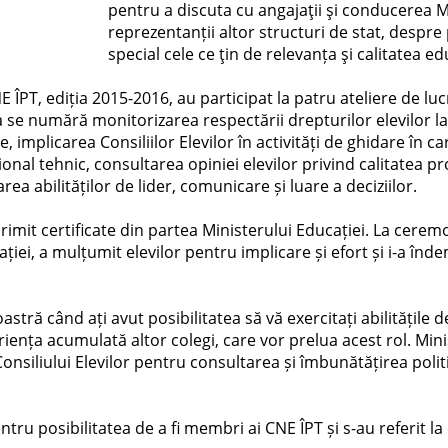
pentru a discuta cu angajaţii şi conducerea M
reprezentanții altor structuri de stat, despre
special cele ce ţin de relevanța şi calitatea ed
PT, ediția 2015-2016, au participat la patru ateliere de luc
ea se numără monitorizarea respectării drepturilor elevilor la
, implicarea Consiliilor Elevilor în activități de ghidare în c
onal tehnic, consultarea opiniei elevilor privind calitatea pr
ea abilităților de lider, comunicare și luare a deciziilor.
primit certificate din partea Ministerului Educației. La cerem
ției, a mulțumit elevilor pentru implicare și efort și i-a înd
voastră când ați avut posibilitatea să vă exercitați abilitățile
riența acumulată altor colegi, care vor prelua acest rol. Min
nsiliului Elevilor pentru consultarea și îmbunătățirea politi
entru posibilitatea de a fi membri ai CNE ÎPT și s-au referit l