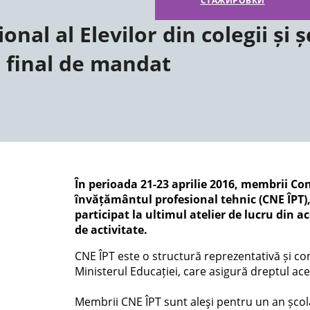
СТАЖИРОВКИ
onal al Elevilor din colegii și ș
a final de mandat
În perioada 21-23 aprilie 2016, membrii Cons
învățământul profesional tehnic (CNE ÎPT),
participat la ultimul atelier de lucru din 
de activitate.
CNE ÎPT este o structură reprezentativă și con
Ministerul Educației, care asigură dreptul ace
Membrii CNE ÎPT sunt aleşi pentru un an școla