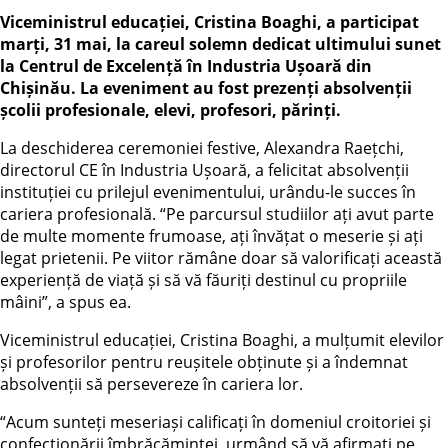
Viceministrul educației, Cristina Boaghi, a participat
marți, 31 mai, la careul solemn dedicat ultimului sunet
la Centrul de Excelență în Industria Ușoară din
Chișinău. La eveniment au fost prezenți absolvenții
școlii profesionale, elevi, profesori, părinți.
La deschiderea ceremoniei festive, Alexandra Raețchi,
directorul CE în Industria Ușoară, a felicitat absolvenții
instituției cu prilejul evenimentului, urându-le succes în
cariera profesională. “Pe parcursul studiilor ați avut parte
de multe momente frumoase, ați învățat o meserie și ați
legat prietenii. Pe viitor rămâne doar să valorificați această
experiență de viață și să vă făuriți destinul cu propriile
mâini”, a spus ea.
Viceministrul educației, Cristina Boaghi, a mulțumit elevilor
și profesorilor pentru reușitele obținute și a îndemnat
absolvenții să persevereze în cariera lor.
“Acum sunteți meseriași calificați în domeniul croitoriei și
confecționării îmbrăcămintei, urmând să vă afirmați pe