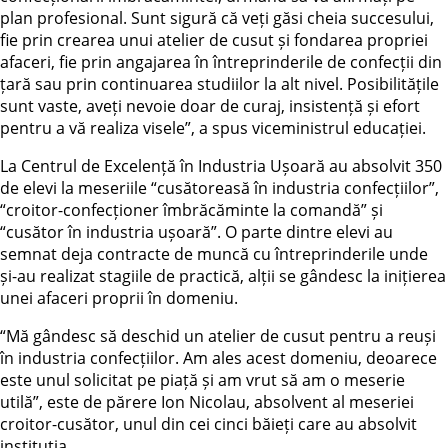
plan profesional. Sunt sigură că veți găsi cheia succesului,
fie prin crearea unui atelier de cusut și fondarea propriei
afaceri, fie prin angajarea în întreprinderile de confecții din
țară sau prin continuarea studiilor la alt nivel. Posibilitățile
sunt vaste, aveți nevoie doar de curaj, insistență și efort
pentru a vă realiza visele”, a spus viceministrul educației.
La Centrul de Excelență în Industria Ușoară au absolvit 350
de elevi la meseriile “cusătoreasă în industria confecțiilor”,
“croitor-confecționer îmbrăcăminte la comandă” și
“cusător în industria ușoară”. O parte dintre elevi au
semnat deja contracte de muncă cu întreprinderile unde
și-au realizat stagiile de practică, alții se gândesc la inițierea
unei afaceri proprii în domeniu.
“Mă gândesc să deschid un atelier de cusut pentru a reuși
în industria confecțiilor. Am ales acest domeniu, deoarece
este unul solicitat pe piață și am vrut să am o meserie
utilă”, este de părere Ion Nicolau, absolvent al meseriei
croitor-cusător, unul din cei cinci băieți care au absolvit
instituția.