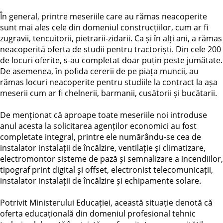
În general, printre meseriile care au rămas neacoperite
sunt mai ales cele din domeniul construcțiilor, cum ar fi
zugravii, tencuitorii, pietrarii-zidarii. Ca și în alți ani, a rămas
neacoperită oferta de studii pentru tractoriști. Din cele 200
de locuri oferite, s-au completat doar puțin peste jumătate.
De asemenea, în pofida cererii de pe piața muncii, au
rămas locuri neacoperite pentru studiile la contract la așa
meserii cum ar fi chelnerii, barmanii, cusătorii și bucătarii.
De menționat că aproape toate meseriile noi introduse
anul acesta la solicitarea agenților economici au fost
completate integral, printre ele numărându-se cea de
instalator instalații de încălzire, ventilație și climatizare,
electromontor sisteme de pază și semnalizare a incendiilor,
tipograf print digital şi offset, electronist telecomunicații,
instalator instalații de încălzire și echipamente solare.
Potrivit Ministerului Educației, această situație denotă că
oferta educațională din domeniul profesional tehnic