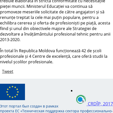
trebuie elaborată în strictă conformitate cu necesitățile
pieței muncii. Ministerul Educației va continua să
promoveze meseriile solicitate de către angajatori și să
renunțe treptat la cele mai puțin populare, pentru a
echilibra cererea și oferta de profesioniști pe piață, acesta
fiind și unul din obiectivele majore ale Strategiei de
dezvoltare a învățământului profesional tehnic pentru anii
2013-2020.
În total în Republica Moldova funcționează 42 de școli
profesionale și 4 Centre de excelență, care oferă studii la
nivelul școlilor profesionale.
Tweet
CRDÎP, 2017
Этот портал был создан в рамках
проекта ЕС «Техническая поддержка сектора профессионально-