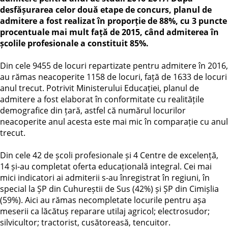
desfășurarea celor două etape de concurs, planul de
admitere a fost realizat în proporție de 88%, cu 3 puncte
procentuale mai mult față de 2015, când admiterea în
școlile profesionale a constituit 85%.
Din cele 9455 de locuri repartizate pentru admitere în 2016,
au rămas neacoperite 1158 de locuri, față de 1633 de locuri
anul trecut. Potrivit Ministerului Educației, planul de
admitere a fost elaborat în conformitate cu realitățile
demografice din țară, astfel că numărul locurilor
neacoperite anul acesta este mai mic în comparație cu anul
trecut.
Din cele 42 de școli profesionale și 4 Centre de excelență,
14 și-au completat oferta educațională integral. Cei mai
mici indicatori ai admiterii s-au înregistrat în regiuni, în
special la ȘP din Cuhureștii de Sus (42%) și ȘP din Cimișlia
(59%). Aici au rămas necompletate locurile pentru așa
meserii ca lăcătuș reparare utilaj agricol; electrosudor;
silvicultor; tractorist, cusătoreasă, tencuitor.