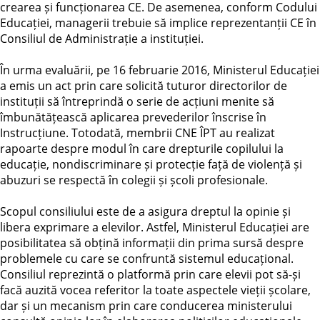
crearea și funcționarea CE. De asemenea, conform Codului
Educației, managerii trebuie să implice reprezentanții CE în
Consiliul de Administrație a instituției.
În urma evaluării, pe 16 februarie 2016, Ministerul Educației
a emis un act prin care solicită tuturor directorilor de
instituții să întreprindă o serie de acțiuni menite să
îmbunătățească aplicarea prevederilor înscrise în
Instrucțiune. Totodată, membrii CNE ÎPT au realizat
rapoarte despre modul în care drepturile copilului la
educație, nondiscriminare și protecție față de violență și
abuzuri se respectă în colegii și școli profesionale.
Scopul consiliului este de a asigura dreptul la opinie și
libera exprimare a elevilor. Astfel, Ministerul Educației are
posibilitatea să obțină informații din prima sursă despre
problemele cu care se confruntă sistemul educațional.
Consiliul reprezintă o platformă prin care elevii pot să-și
facă auzită vocea referitor la toate aspectele vieții școlare,
dar și un mecanism prin care conducerea ministerului