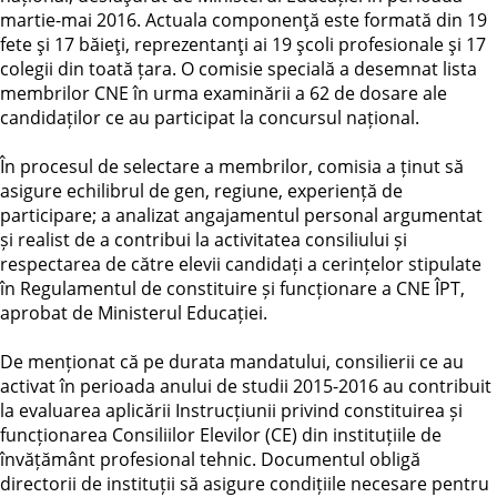
martie-mai 2016. Actuala componenţă este formată din 19
fete şi 17 băieţi, reprezentanţi ai 19 şcoli profesionale şi 17
colegii din toată țara. O comisie specială a desemnat lista
membrilor CNE în urma examinării a 62 de dosare ale
candidaților ce au participat la concursul național.
În procesul de selectare a membrilor, comisia a ținut să
asigure echilibrul de gen, regiune, experiență de
participare; a analizat angajamentul personal argumentat
și realist de a contribui la activitatea consiliului și
respectarea de către elevii candidați a cerințelor stipulate
în Regulamentul de constituire și funcționare a CNE ÎPT,
aprobat de Ministerul Educației.
De menționat că pe durata mandatului, consilierii ce au
activat în perioada anului de studii 2015-2016 au contribuit
la evaluarea aplicării Instrucțiunii privind constituirea și
funcționarea Consiliilor Elevilor (CE) din instituțiile de
învățământ profesional tehnic. Documentul obligă
directorii de instituții să asigure condițiile necesare pentru