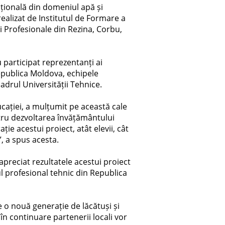
ațională din domeniul apă și
 realizat de Institutul de Formare a
li Profesionale din Rezina, Corbu,
u participat reprezentanți ai
Republica Moldova, echipele
adrul Universității Tehnice.
ucației, a mulțumit pe această cale
ntru dezvoltarea învățământului
ie acestui proiect, atât elevii, cât
”, a spus acesta.
reciat rezultatele acestui proiect
ul profesional tehnic din Republica
e o nouă generație de lăcătuși și
în continuare partenerii locali vor