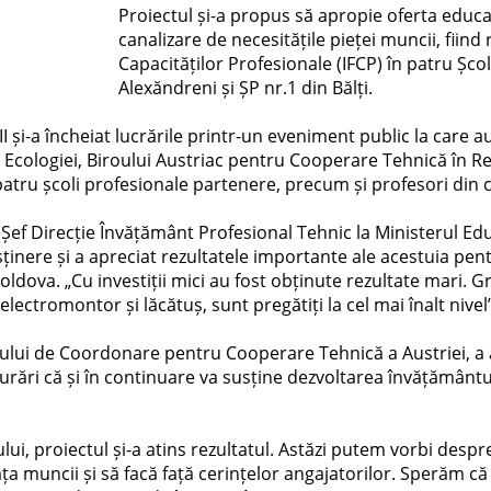
Proiectul și-a propus să apropie oferta educ
canalizare de necesitățile pieței muncii, fiind
Capacităților Profesionale (IFCP) în patru Șco
Alexăndreni și ȘP nr.1 din Bălți.
 II și-a încheiat lucrările printr-un eveniment public la care a
ui Ecologiei, Biroului Austriac pentru Cooperare Tehnică în 
patru școli profesionale partenere, precum și profesori din c
 Șef Direcție Învățământ Profesional Tehnic la Ministerul Ed
sținere și a apreciat rezultatele importante ale acestuia pe
dova. „Cu investiții mici au fost obținute rezultate mari. Graț
 electromontor și lăcătuș, sunt pregătiți la cel mai înalt nivel
lui de Coordonare pentru Cooperare Tehnică a Austriei, a ap
igurări că și în continuare va susține dezvoltarea învățământ
ui, proiectul și-a atins rezultatul. Astăzi putem vorbi despr
ța muncii și să facă față cerințelor angajatorilor. Sperăm că 