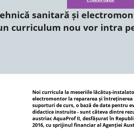
СТАЖИРОВКИ
tehnică sanitară și electromon
 un curriculum nou vor intra p
Noi curricula la meseriile lăcătuș-instalato
electromontor la repararea și întreținerea u
suporturi de curs, o bază de date pentru ev
didactice instruite - sunt câteva dintre re
austriac AquaProf II, desfășurat în Republ
2016, cu sprijinul financiar al Agenției Au