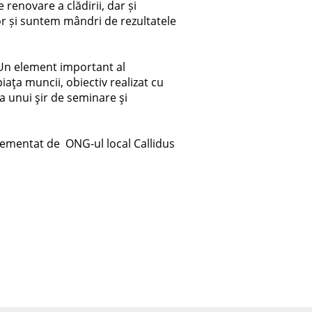
renovare a clădirii, dar și
lor și suntem mândri de rezultatele
. Un element important al
iaţa muncii, obiectiv realizat cu
ea unui şir de seminare şi
plementat de ONG-ul local Callidus