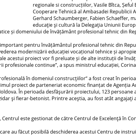
regionale si construcțiilor, Vasile Bîtca, Șefu
Cooperare Tehnică al Ambasadei Republicii A
Gerhard Schaumberger, Fabien Schaeffer, m
educaţie şi cultură la Delegaţia Uniunii Europ
atice și domeniului de învățământ profesional tehnic din R
 important pentru învățământul profesional tehnic din Repu
 vederea modernizării educației vocațional tehnice și apropie
e acestui proiect vor fi preluate și de alte instituții de înv
i profesionale continue”, a spus ministrul educației, Corina
profesională în domeniul construcţiilor“ a fost creat în peri
primul proiect de parteneriat economic finanțat de Agenția A
dova. În perioada desfăşurării proiectului, 123 persoane a
dar şi fierar-betonist. Printre aceştia, au fost atât angajaţi a
 Centrul este gestionat de către Centrul de Excelenţă în Con
are au făcut posibilă deschiderea acestui Centru de instruir