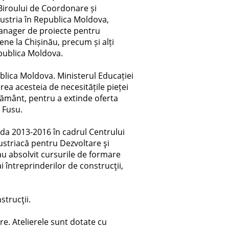
l Biroului de Coordonare și
ustria în Republica Moldova,
anager de proiecte pentru
ene la Chișinău, precum și alți
epublica Moldova.
blica Moldova. Ministerul Educației
rea acesteia de necesitățile pieței
ățământ, pentru a extinde oferta
 Fusu.
oada 2013-2016 în cadrul Centrului
ustriacă pentru Dezvoltare şi
u absolvit cursurile de formare
i întreprinderilor de construcţii,
strucţii.
e. Atelierele sunt dotate cu