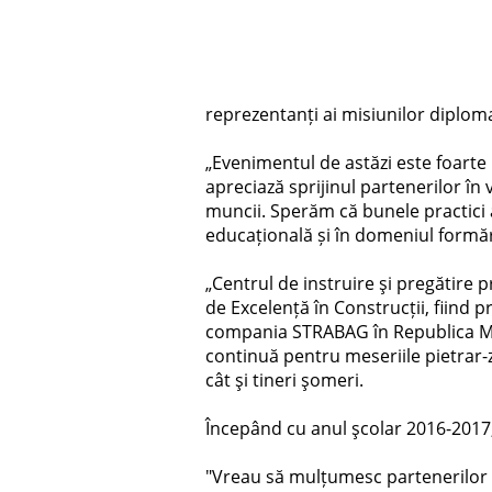
reprezentanți ai misiunilor diplom
„Evenimentul de astăzi este foarte
apreciază sprijinul partenerilor în
muncii. Sperăm că bunele practici al
educațională și în domeniul formări
„Centrul de instruire şi pregătire 
de Excelență în Construcții, fiind 
compania STRABAG în Republica Mol
continuă pentru meseriile pietrar-zi
cât şi tineri şomeri.
Începând cu anul şcolar 2016-2017,
"Vreau să mulțumesc partenerilor c