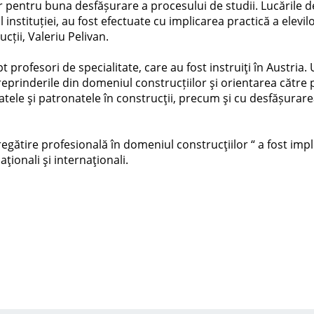
pentru buna desfășurare a procesului de studii. Lucările de 
instituției, au fost efectuate cu implicarea practică a elevi
cții, Valeriu Pelivan.
t profesori de specialitate, care au fost instruiţi în Austria
eprinderile din domeniul construcțiilor şi orientarea către p
icatele şi patronatele în construcţii, precum şi cu desfășurar
pregătire profesională în domeniul construcţiilor “ a fost im
ionali şi internaţionali.