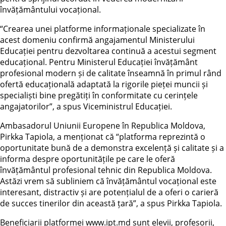
învățământului vocațional.
“Crearea unei platforme informaționale specializate în
acest domeniu confirmă angajamentul Ministerului
Educației pentru dezvoltarea continuă a acestui segment
educațional. Pentru Ministerul Educației învățământ
profesional modern și de calitate înseamnă în primul rând
ofertă educațională adaptată la rigorile pieței muncii și
specialiști bine pregătiți în conformitate cu cerințele
angajatorilor”, a spus Viceministrul Educației.
Ambasadorul Uniunii Europene în Republica Moldova,
Pirkka Tapiola, a menționat că “platforma reprezintă o
oportunitate bună de a demonstra excelență și calitate și a
informa despre oportunitățile pe care le oferă
învățământul profesional tehnic din Republica Moldova.
Astăzi vrem să subliniem că învățământul vocațional este
interesant, distractiv și are potențialul de a oferi o carieră
de succes tinerilor din această țară”, a spus Pirkka Tapiola.
Beneficiarii platformei www.ipt.md sunt elevii, profesorii,