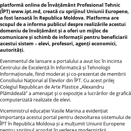
platformă online de Învățământ Profesional Tehnic
(ÎPT) www.ipt.md, creată cu sprijinul Uniunii Europene,
a fost lansată în Republica Moldova. Platforma are
scopul de a informa publicul despre realizările acestui
domeniu de învățământ și a oferi un mijloc de
comunicare și schimb de informații pentru beneficiarii
acestui sistem – elevi, profesori, agenți economici,
autorități.
Evenimentul de lansare a portalului a avut loc în incinta
Centrului de Excelență în Informatică și Tehnologii
Informaționale, fiind moderat şi co-prezentat de membrii
Consiliului Naţional al Elevilor din ÎPT. Cu acest prilej
Colegiul Republican de Arte Plastice „Alexandru
Plămădeală” a amenajat şi o expoziţie a lucrărilor de grafică
computerizată realizate de elevi.
Viceministrul educației Vasile Marina a evidențiat
importanța acestui portal pentru dezvoltarea sistemului de
ÎPT în Republica Moldova și a mulțumit Uniunii Europene
pentru sprijinul acordat în vederea modernizării