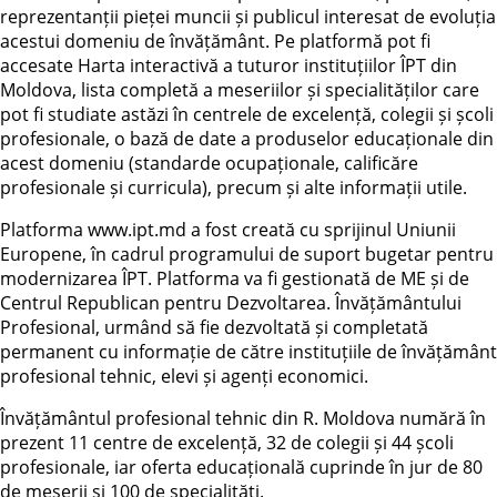
reprezentanții pieței muncii și publicul interesat de evoluția
acestui domeniu de învățământ. Pe platformă pot fi
accesate Harta interactivă a tuturor instituțiilor ÎPT din
Moldova, lista completă a meseriilor și specialităților care
pot fi studiate astăzi în centrele de excelență, colegii și școli
profesionale, o bază de date a produselor educaționale din
acest domeniu (standarde ocupaționale, calificăre
profesionale și curricula), precum și alte informații utile.
Platforma www.ipt.md a fost creată cu sprijinul Uniunii
Europene, în cadrul programului de suport bugetar pentru
modernizarea ÎPT. Platforma va fi gestionată de ME și de
Centrul Republican pentru Dezvoltarea. Învățământului
Profesional, urmând să fie dezvoltată și completată
permanent cu informație de către instituțiile de învățământ
profesional tehnic, elevi și agenți economici.
Învățământul profesional tehnic din R. Moldova numără în
prezent 11 centre de excelență, 32 de colegii și 44 școli
profesionale, iar oferta educațională cuprinde în jur de 80
de meserii și 100 de specialități.