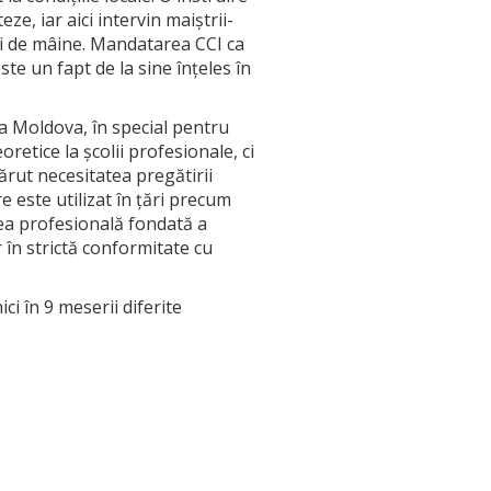
e, iar aici intervin maiștrii-
trii de mâine. Mandatarea CCI ca
te un fapt de la sine înțeles în
ca Moldova, în special pentru
retice la școlii profesionale, ci
ărut necesitatea pregătirii
re este utilizat în țări precum
rea profesională fondată a
r în strictă conformitate cu
i în 9 meserii diferite