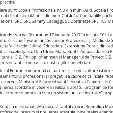
practice.
iare sunt: Școala Profesională nr. 3 din mun. Bălți, Școala Pr
Școala Profesională nr. 9 din mun. Chișinău. Companiile part
rnational SRL, SRL Sammy Cablaggi, SE Bordnetze SRL, ICS M
catelor s-a desfășurat pe 17 ianuarie 2017 în incinta CCI. L
eful direcției Învățământ Secundar Profesional și Mediu de Sp
u, şefa direcţiei Ştiinţă, Educaţie şi Extensiune Rurală din cad
şitca, Excelenţa Sa, Dna Ulrike Maria Knotz, Ambasadoarea R
 ţară al GIZ, Philipp Johannsen și Managerul de Proiect GI
eprezentanții companiilor/instituțiilor beneficiare.
sterul Educației împreună cu partenerii de dezvoltare își do
ământului profesional și pregătirea cadrelor calificate. “Rol
 de aceea Ministerul Educației salută inițiativa Camerei de 
inerea acordată în vederea realizării acestui program de f
l economic pentru a crea un sistem unic de instruire”, a spu
notz a menționat: „Mă bucură faptul că şi în Republica Mold
ofesional precum şi preluarea acestuia, bineînțeles adaptat la