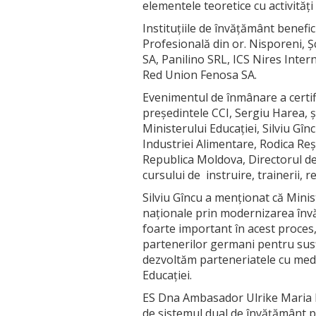
elementele teoretice cu activități 
Instituțiile de învățământ benefic
Profesională din or. Nisporeni, 
SA, Panilino SRL, ICS Nires Inte
Red Union Fenosa SA.
Evenimentul de înmânare a certifi
președintele CCI, Sergiu Harea, ș
Ministerului Educației, Silviu Gînc
Industriei Alimentare, Rodica Re
Republica Moldova, Directorul de
cursului de instruire, trainerii, r
Silviu Gîncu a menționat că Mini
naționale prin modernizarea învăț
foarte important în acest proces,
partenerilor germani pentru susț
dezvoltăm parteneriatele cu mediu
Educației.
ES Dna Ambasador Ulrike Maria K
de sistemul dual de învățământ pr