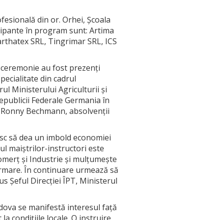
ofesională din or. Orhei, Școala
icipante în program sunt: Artima
arthatex SRL, Tingrimar SRL, ICS
a ceremonie au fost prezenți
ecialitate din cadrul
rul Ministerului Agriculturii și
epublicii Federale Germania în
Z, Ronny Bechmann, absolvenții
resc să dea un imbold economiei
ul maiștrilor-instructori este
Comerț și Industrie și mulțumește
ormare. În continuare urmează să
s Șeful Direcției ÎPT, Ministerul
ova se manifestă interesul faţă
 condițiile locale. O instruire