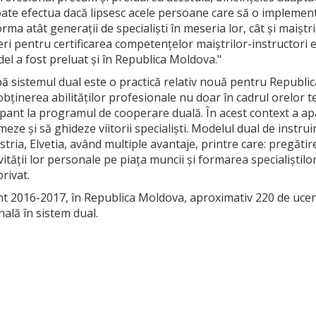
ate efectua dacă lipsesc acele persoane care să o implementez
forma atât generații de specialiști în meseria lor, cât și maiș
ri pentru certificarea competențelor maiștrilor-instructori es
l a fost preluat şi în Republica Moldova."
pă sistemul dual este o practică relativ nouă pentru Republi
ținerea abilităților profesionale nu doar în cadrul orelor teo
cipant la programul de cooperare duală. În acest context a ap
eze și să ghideze viitorii specialiști. Modelul dual de instrui
ria, Elvetia, având multiple avantaje, printre care: pregăti
vității lor personale pe piața muncii și formarea specialiștilo
privat.
t 2016-2017, în Republica Moldova, aproximativ 220 de ucenic
nală în sistem dual.