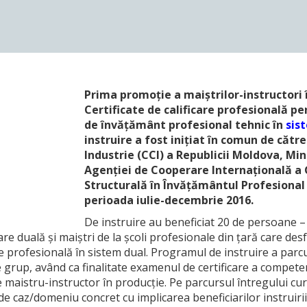
Prima promoție a maiștrilor-instructori 
Certificate de calificare profesională p
de învățământ profesional tehnic în
sis
instruire a fost inițiat în comun de căt
Industrie (CCI) a Republicii Moldova, Mini
Agenției de Cooperare Internațională a
Structurală în Învățământul Profesional 
perioada iulie-decembrie 2016.
De instruire au beneficiat 20 de persoane –
e duală și maiștri de la școli profesionale din țară care de
rofesională în sistem dual. Programul de instruire a parcur
 de grup, având ca finalitate examenul de certificare a compet
 maistru-instructor în producție. Pe parcursul întregului cur
e de caz/domeniu concret cu implicarea beneficiarilor instruirii