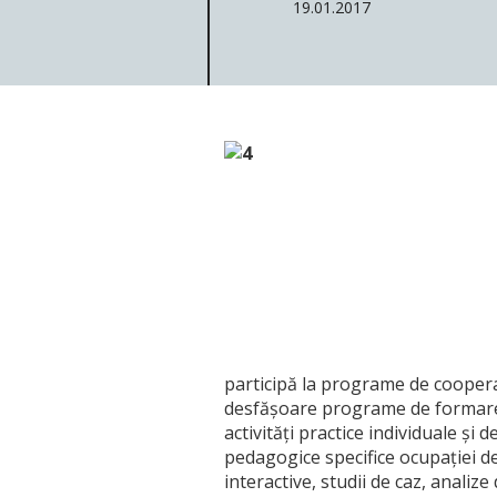
19.01.2017
participă la programe de cooperar
desfășoare programe de formare p
activităţi practice individuale şi
pedagogice specifice ocupației de
interactive, studii de caz, analiz