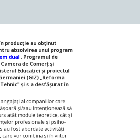
în producție au obținut
entru absolvirea unui program
tem dual
. Programul de
re Camera de Comerț și
sterul Educației și proiectul
 Germaniei (GIZ) „Reforma
Tehnic" și s-a desfășurat în
 angajați ai companiilor care
sfășoară și/sau intenționează să
s atât module teoretice, cât şi
enţelor profesionale şi psiho-
s au fost abordate activități
, care vor combina și în viitor