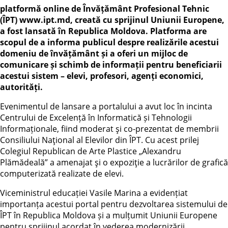
platformă online de Învățământ Profesional Tehnic
(ÎPT) www.ipt.md, creată cu sprijinul Uniunii Europene,
a fost lansată în Republica Moldova. Platforma are
scopul de a informa publicul despre realizările acestui
domeniu de învățământ și a oferi un mijloc de
comunicare și schimb de informații pentru beneficiarii
acestui sistem – elevi, profesori, agenți economici,
autorități.
Evenimentul de lansare a portalului a avut loc în incinta
Centrului de Excelență în Informatică și Tehnologii
Informaționale, fiind moderat şi co-prezentat de membrii
Consiliului Naţional al Elevilor din ÎPT. Cu acest prilej
Colegiul Republican de Arte Plastice „Alexandru
Plămădeală” a amenajat şi o expoziţie a lucrărilor de grafică
computerizată realizate de elevi.
Viceministrul educației Vasile Marina a evidențiat
importanța acestui portal pentru dezvoltarea sistemului de
ÎPT în Republica Moldova și a mulțumit Uniunii Europene
pentru sprijinul acordat în vederea modernizării