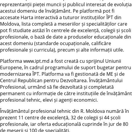
reprezentanții pieței muncii și publicul interesat de evoluția
acestui domeniu de învățământ. Pe platformă pot fi
accesate Harta interactivă a tuturor instituțiilor ÎPT din
Moldova, lista completă a meseriilor și specialităților care
pot fi studiate astăzi în centrele de excelență, colegii și școli
profesionale, o bază de date a produselor educaționale din
acest domeniu (standarde ocupaționale, calificăre
profesionale și curricula), precum și alte informații utile.
Platforma www.ipt.md a fost creată cu sprijinul Uniunii
Europene, în cadrul programului de suport bugetar pentru
modernizarea ÎPT. Platforma va fi gestionată de ME și de
Centrul Republican pentru Dezvoltarea. Învățământului
Profesional, urmând să fie dezvoltată și completată
permanent cu informație de către instituțiile de învățământ
profesional tehnic, elevi și agenți economici.
Învățământul profesional tehnic din R. Moldova numără în
prezent 11 centre de excelență, 32 de colegii și 44 școli
profesionale, iar oferta educațională cuprinde în jur de 80
de meserii și 100 de specialități.