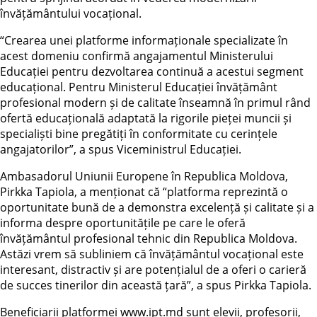
învățământului vocațional.
“Crearea unei platforme informaționale specializate în
acest domeniu confirmă angajamentul Ministerului
Educației pentru dezvoltarea continuă a acestui segment
educațional. Pentru Ministerul Educației învățământ
profesional modern și de calitate înseamnă în primul rând
ofertă educațională adaptată la rigorile pieței muncii și
specialiști bine pregătiți în conformitate cu cerințele
angajatorilor”, a spus Viceministrul Educației.
Ambasadorul Uniunii Europene în Republica Moldova,
Pirkka Tapiola, a menționat că “platforma reprezintă o
oportunitate bună de a demonstra excelență și calitate și a
informa despre oportunitățile pe care le oferă
învățământul profesional tehnic din Republica Moldova.
Astăzi vrem să subliniem că învățământul vocațional este
interesant, distractiv și are potențialul de a oferi o carieră
de succes tinerilor din această țară”, a spus Pirkka Tapiola.
Beneficiarii platformei www.ipt.md sunt elevii, profesorii,