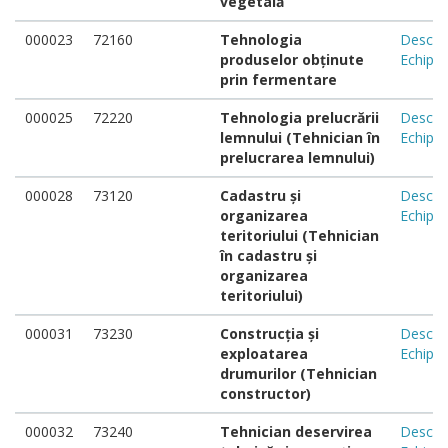
vegetală
000023
72160
Tehnologia
Descar
produselor obținute
Echipa
prin fermentare
000025
72220
Tehnologia prelucrării
Descar
lemnului (Tehnician în
Echipa
prelucrarea lemnului)
000028
73120
Cadastru și
Descar
organizarea
Echipa
teritoriului (Tehnician
în сadastru și
organizarea
teritoriului)
000031
73230
Construcția și
Descar
exploatarea
Echipa
drumurilor (Tehnician
constructor)
000032
73240
Tehnician deservirea
Descar