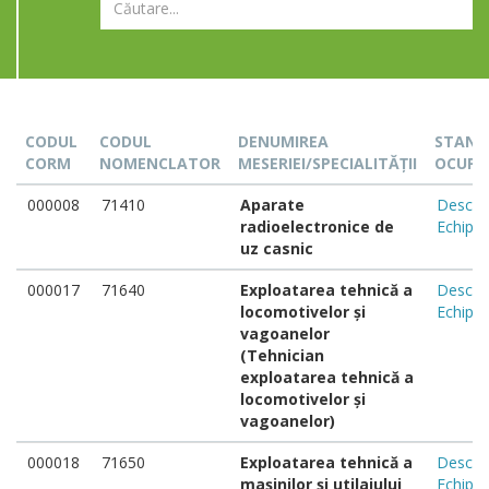
CODUL
CODUL
DENUMIREA
STAND
CORM
NOMENCLATOR
MESERIEI/SPECIALITĂȚII
OCUPA
000008
71410
Aparate
Descar
radioelectronice de
Echipa
uz casnic
000017
71640
Exploatarea tehnică a
Descar
locomotivelor și
Echipa
vagoanelor
(Tehnician
exploatarea tehnică a
locomotivelor și
vagoanelor)
000018
71650
Exploatarea tehnică a
Descar
mașinilor și utilajului
Echipa