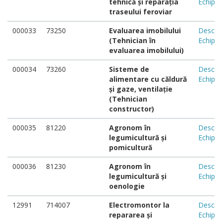
tehnică şi reparaţia
Echipa
traseului feroviar
000033
73250
Evaluarea imobilului
Descar
(Tehnician în
Echipa
evaluarea imobilului)
000034
73260
Sisteme de
Descar
alimentare cu căldură
Echipa
și gaze, ventilație
(Tehnician
constructor)
000035
81220
Agronom în
Descar
legumicultură și
Echipa
pomicultură
000036
81230
Agronom în
Descar
legumicultură şi
Echipa
oenologie
12991
714007
Electromontor la
Descar
repararea şi
Echipa