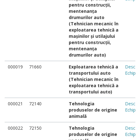
pentru construcții,
mentenanța
drumurilor auto
(Tehnician mecanic în
exploatarea tehnică a
mașinilor și utilajului
pentru construcții,
mentenanța
drumurilor auto)
000019
71660
Exploatarea tehnică a
Descar
transportului auto
Echipa
(Tehnician mecanic în
exploatarea tehnică a
transportului auto)
000021
72140
Tehnologia
Descar
produselor de origine
Echipa
animală
000022
72150
Tehnologia
Descar
produselor de origine
Echipa