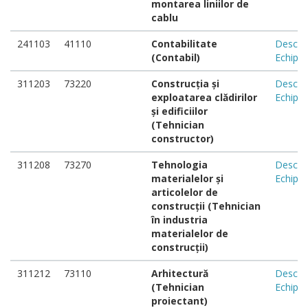
montarea liniilor de
cablu
241103
41110
Contabilitate
Descar
(Contabil)
Echipa
311203
73220
Construcția și
Descar
exploatarea clădirilor
Echipa
și edificiilor
(Tehnician
constructor)
311208
73270
Tehnologia
Descar
materialelor și
Echipa
articolelor de
construcții (Tehnician
în industria
materialelor de
construcții)
311212
73110
Arhitectură
Descar
(Tehnician
Echipa
proiectant)